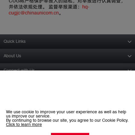
CUG将严格保护举报人的隐私，对举报进行认真调查，
并依法依规处理。 监督举报渠道：
hq-
cugjc@chinaunicom.cn
。
Quick Links
About Us
Connect with Us
Worldwide
China Unicom Global Limited
28 / F, Gateway Tower 1, 25 Canton Road,
We use cookie to improve your user experience as well as help
us improve our service.
Tsim Sha Tsui, Kowloon, Hong Kong
By continuing to browse our site, you agree to our Cookie Policy.
Click to learn more
Contact Us