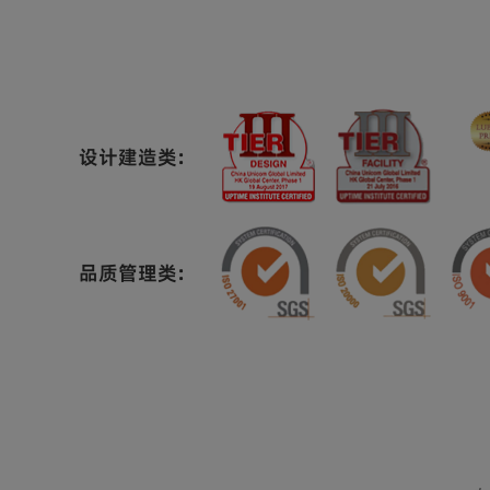
设计建造类:
品质管理类: