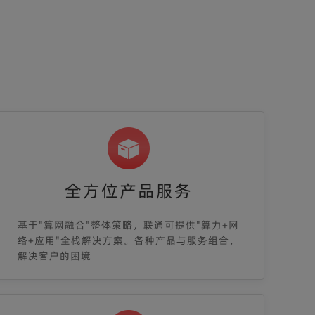
全方位产品服务
基于"算网融合"整体策略，联通可提供"算力+网
络+应用"全栈解决方案。各种产品与服务组合，
解决客户的困境