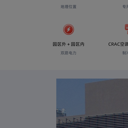
地理位置
专
园区外＋园区内
CRAC空
双路电力
制