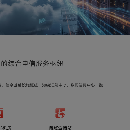
大的综合电信服务枢纽
带一路」信息基础设施枢纽、海缆汇聚中心、数据智算中心、融
 Ⅳ机房
海缆登陆站