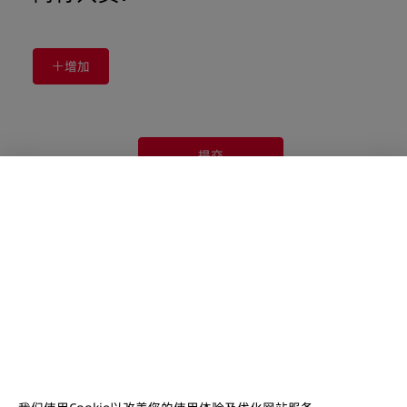
增加
提交
我们的客户经理会在您提交咨询单后尽快与您联系，感谢您的支持
快速连结
关于我们