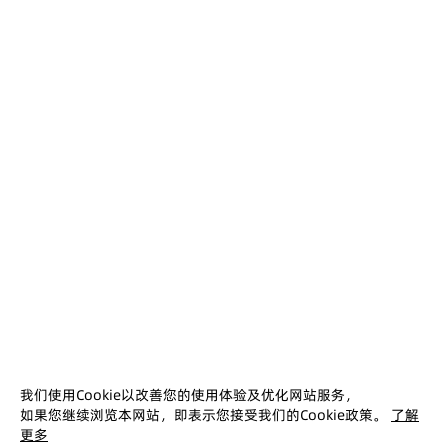
中国人形机器人规制白皮书
2025-10-21
本报告介绍了中国人形机器人产业环境和发展特
点，从实验室走向产业化，并描述了市场预测和
产业链结构，以及风险及其应对策略。
下载
查看更多 ↓
没找到您想要的？我们提供免费售前咨询，留下您
的需求，将有专业客户经理免费为您提供售前服
务！
立即咨询
我们使用Cookie以改善您的使用体验及优化网站服务，
如果您继续浏览本网站，即表示您接受我们的Cookie政策。
了解
快速连结
更多