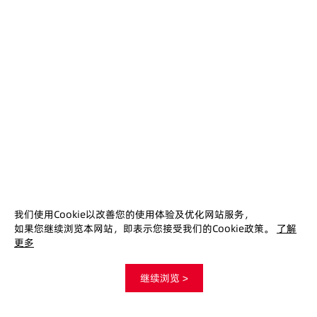
产业链结构，以及风险及其应对策略。
下载
查看更多 ↓
没找到您想要的？我们提供免费售前咨询，留下您
的需求，将有专业客户经理免费为您提供售前服
务！
立即咨询
我们使用Cookie以改善您的使用体验及优化网站服务，
快速连结
如果您继续浏览本网站，即表示您接受我们的Cookie政策。
了解
更多
关于我们
继续浏览 >
关注我们