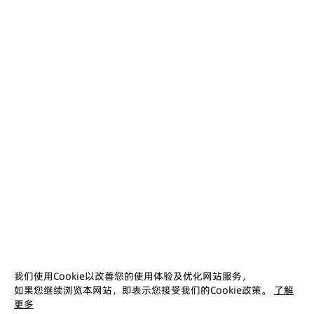
白皮书
中国人形机器人规制白皮书
2025-10-21
本报告介绍了中国人形机器人产业环境和发展特
点，从实验室走向产业化，并描述了市场预测和
产业链结构，以及风险及其应对策略。
下载
查看更多 ↓
没找到您想要的？我们提供免费售前咨询，留下您
我们使用Cookie以改善您的使用体验及优化网站服务，
的需求，将有专业客户经理免费为您提供售前服
如果您继续浏览本网站，即表示您接受我们的Cookie政策。
了解
务！
更多